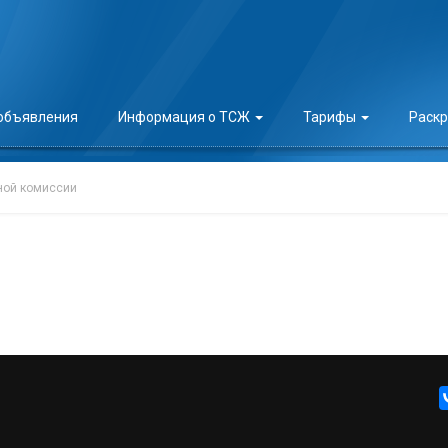
 объявления
Информация о ТСЖ
Тарифы
Раск
ной комиссии