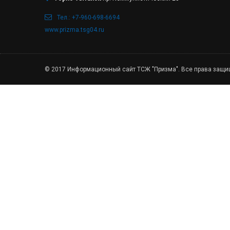
Тел.: +7-960-698-6694
www.prizma.tsg04.ru
© 2017 Информационный сайт ТСЖ "Призма". Все права защ