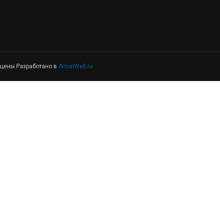
ищены.Разработано в
AnionWeb.ru